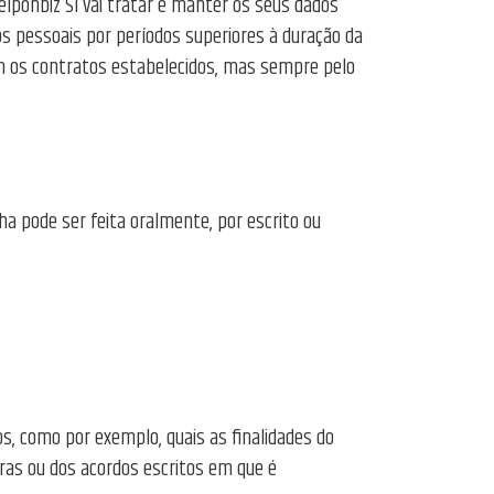
lponbiz SI vai tratar e manter os seus dados
s pessoais por períodos superiores à duração da
om os contratos estabelecidos, mas sempre pelo
a pode ser feita oralmente, por escrito ou
s, como por exemplo, quais as finalidades do
uras ou dos acordos escritos em que é