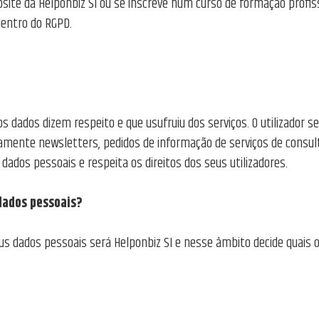
site da Helponbiz SI ou se inscreve num curso de formação profis
dentro do RGPD.
os dados dizem respeito e que usufruiu dos serviços. O utilizador se
amente newsletters, pedidos de informação de serviços de consul
ados pessoais e respeita os direitos dos seus utilizadores.
dados pessoais?
us dados pessoais será Helponbiz SI e nesse âmbito decide quais 