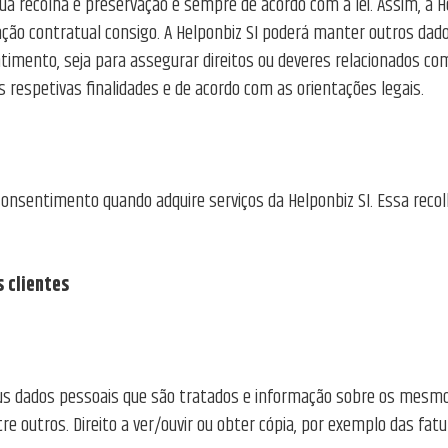
 recolha e preservação e sempre de acordo com a lei. Assim, a He
ção contratual consigo. A Helponbiz SI poderá manter outros dado
ntimento, seja para assegurar direitos ou deveres relacionados c
 respetivas finalidades e de acordo com as orientações legais.
nsentimento quando adquire serviços da Helponbiz SI. Essa recolh
s clientes
eus dados pessoais que são tratados e informação sobre os mesmo
e outros. Direito a ver/ouvir ou obter cópia, por exemplo das fat